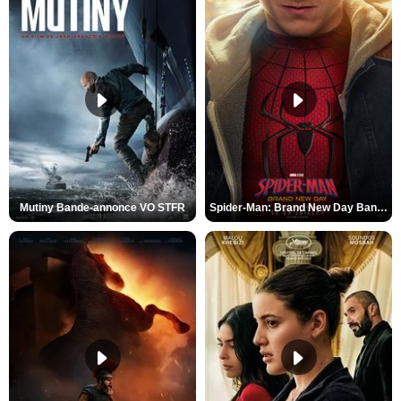
Mutiny Bande-annonce VO STFR
Spider-Man: Brand New Day Bande-annonce VO STFR