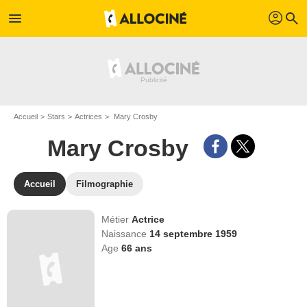
profil
menu
search
Accueil
Stars
Actrices
Mary Crosby
Mary Crosby
Accueil
Filmographie
Métier
Actrice
Naissance
14 septembre 1959
Age
66
ans