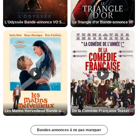
L'Odyssée Bande-annonce VO STFR
Le Triangle d'or Bande-annonce VF
Les Matins merveilleux Bande-annonce VF
De la Comédie-Française Teaser VF
Bandes-annonces à ne pas manquer