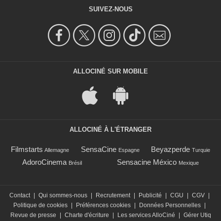
SUIVEZ-NOUS
ALLOCINÉ SUR MOBILE
ALLOCINÉ À L'ÉTRANGER
Filmstarts
SensaCine
Beyazperde
Allemagne
Espagne
Turquie
AdoroCinema
Sensacine México
Brésil
Mexique
Contact
|
Qui sommes-nous
|
Recrutement
|
Publicité
|
CGU
|
CGV
|
Politique de cookies
|
Préférences cookies
|
Données Personnelles
|
Revue de presse
|
Charte d'écriture
|
Les services AlloCiné
|
Gérer Utiq