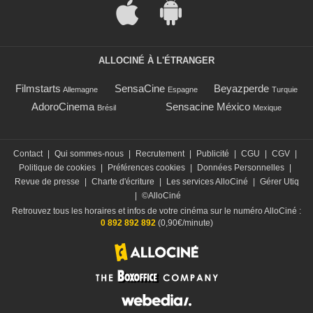
ALLOCINÉ À L'ÉTRANGER
Filmstarts
SensaCine
Beyazperde
Allemagne
Espagne
Turquie
AdoroCinema
Sensacine México
Brésil
Mexique
Contact
|
Qui sommes-nous
|
Recrutement
|
Publicité
|
CGU
|
CGV
|
Politique de cookies
|
Préférences cookies
|
Données Personnelles
|
Revue de presse
|
Charte d'écriture
|
Les services AlloCiné
|
Gérer Utiq
|
©AlloCiné
Retrouvez tous les horaires et infos de votre cinéma sur le numéro AlloCiné :
0 892 892 892
(0,90€/minute)