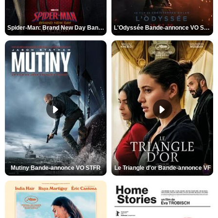
Spider-Man: Brand New Day Bande-annonce VO STFR
L'Odyssée Bande-annonce VO STFR
Mutiny Bande-annonce VO STFR
Le Triangle d'or Bande-annonce VF