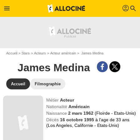
profil
menu
search
Accueil
Stars
Acteurs
Acteur américain
James Medina
James Medina
Accueil
Filmographie
Métier
Acteur
Nationalité
Américain
Naissance
2 mars 1962
(Floirde - Etats-Unis)
Décès
16 octobre 1995
à l'age de 33 ans
(Los Angeles, Californie - Etats-Unis)