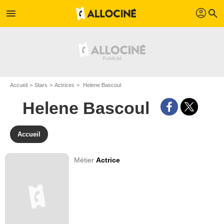
profil
menu
search
Accueil
Stars
Actrices
Helene Bascoul
Helene Bascoul
Accueil
Métier
Actrice