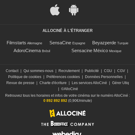
ALLOCINÉ À L'ÉTRANGER
Filmstarts
SensaCine
Beyazperde
Allemagne
Espagne
Turquie
AdoroCinema
Sensacine México
Brésil
Mexique
Contact
|
Qui sommes-nous
|
Recrutement
|
Publicité
|
CGU
|
CGV
|
Politique de cookies
|
Préférences cookies
|
Données Personnelles
|
Revue de presse
|
Charte d'écriture
|
Les services AlloCiné
|
Gérer Utiq
|
©AlloCiné
Retrouvez tous les horaires et infos de votre cinéma sur le numéro AlloCiné :
0 892 892 892
(0,90€/minute)