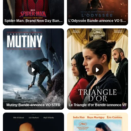
Spider-Man: Brand New Day Bande-annonce VO STFR
L'Odyssée Bande-annonce VO STFR
Mutiny Bande-annonce VO STFR
Le Triangle d'or Bande-annonce VF