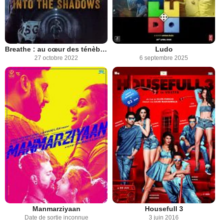
Breathe : au cœur des ténèbres
Ludo
27 octobre 2022
6 septembre 2025
Manmarziyaan
Housefull 3
Date de sortie inconnue
3 juin 2016