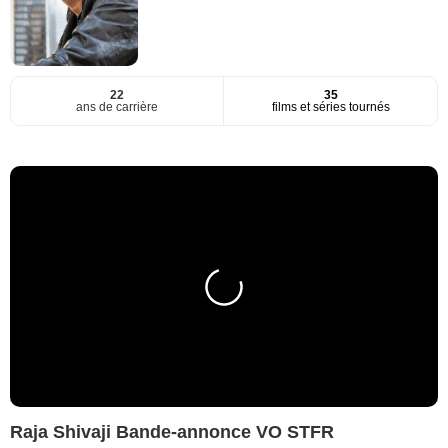
22
35
ans de carrière
films et séries tournés
Raja Shivaji Bande-annonce VO STFR