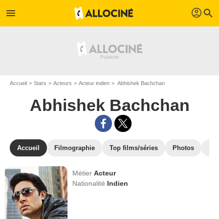
profil
menu
search
Accueil
Stars
Acteurs
Acteur indien
Abhishek Bachchan
Abhishek Bachchan
Accueil
Filmographie
Top films/séries
Photos
St
Métier
Acteur
Nationalité
Indien