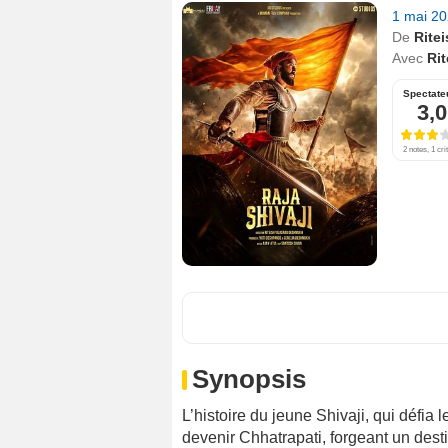
1 mai 2
De
Rite
Avec
Ri
Spectate
3,0
2 notes, 1 cri
Synopsis
L’histoire du jeune Shivaji, qui défia
devenir Chhatrapati, forgeant un desti