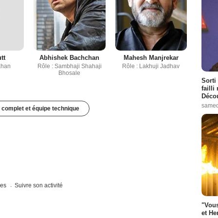
tt
Abhishek Bachchan
Mahesh Manjrekar
Khan
Rôle : Sambhaji Shahaji
Rôle : Lakhuji Jadhav
Bhosale
Sorti
failli
Décou
samed
 complet et équipe technique
ues
Suivre son activité
"Vous
et He