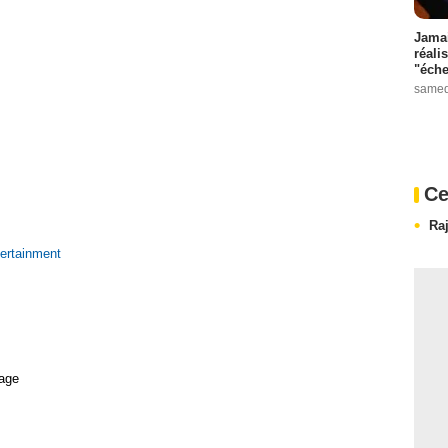
Jamai
réali
"éche
samed
Ce
Ra
ertainment
age