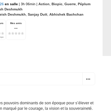
026
en salle
|
3h 06min
|
Action
,
Biopic
,
Guerre
,
Péplum
ish Deshmukh
teish Deshmukh
,
Sanjay Dutt
,
Abhishek Bachchan
urs
Mes amis
--
tique
 les pouvoirs dominants de son époque pour s’élever et
n marqué par le courage, la vision et la souveraineté.