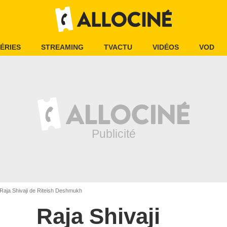
ÉRIES
STREAMING
TVACTU
VIDÉOS
VOD
Raja Shivaji de Riteish Deshmukh
Raja Shivaji