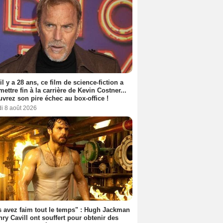
 il y a 28 ans, ce film de science-fiction a
 mettre fin à la carrière de Kevin Costner...
vrez son pire échec au box-office !
i 8 août 2026
 avez faim tout le temps" : Hugh Jackman
nry Cavill ont souffert pour obtenir des