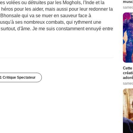
muscl
s volées ou détruites par les Moghols, l'Inde et la
samed
éros pour les aider, mais aussi pour leur redonner la
ji Bhonsale qui va se muer en sauveur face à
l jusqu'à ses nombreux combats, qui rythment une
, surtout, d'âme. Je me suis constamment ennuyé entre
Cette
créat
1 Critique Spectateur
adoré
samed