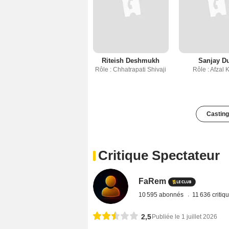
Riteish Deshmukh
Sanjay Du
Rôle : Chhatrapati Shivaji
Rôle : Afzal 
Casting
Critique Spectateur
FaRem
10 595 abonnés
11 636 critiq
2,5
Publiée le 1 juillet 2026