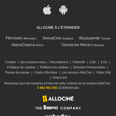
ALLOCINÉ À L'ÉTRANGER
Filmstarts
SensaCine
Beyazperde
Allemagne
Espagne
Turquie
AdoroCinema
Sensacine México
Brésil
Mexique
Contact
|
Qui sommes-nous
|
Recrutement
|
Publicité
|
CGU
|
CGV
|
Politique de cookies
|
Préférences cookies
|
Données Personnelles
|
Revue de presse
|
Charte d'écriture
|
Les services AlloCiné
|
Gérer Utiq
|
©AlloCiné
Retrouvez tous les horaires et infos de votre cinéma sur le numéro AlloCiné :
0 892 892 892
(0,90€/minute)