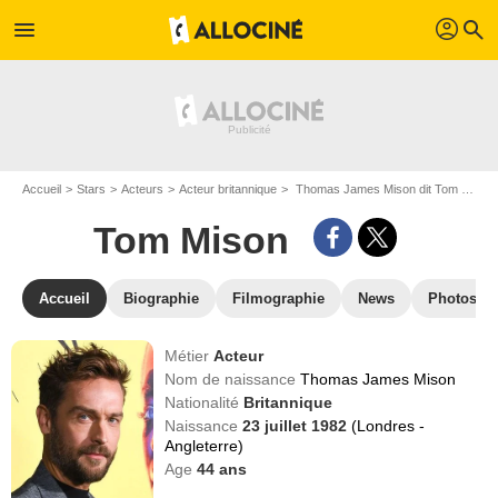
profil
menu
search
Accueil
Stars
Acteurs
Acteur britannique
Thomas James Mison dit Tom Mison
Tom Mison
Accueil
Biographie
Filmographie
News
Photos
Métier
Acteur
Nom de naissance
Thomas James Mison
Nationalité
Britannique
Naissance
23 juillet 1982
(Londres -
Angleterre)
Age
44
ans