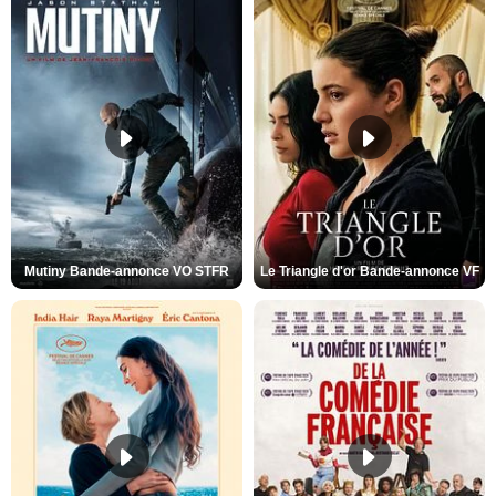
Mutiny Bande-annonce VO STFR
Le Triangle d'or Bande-annonce VF