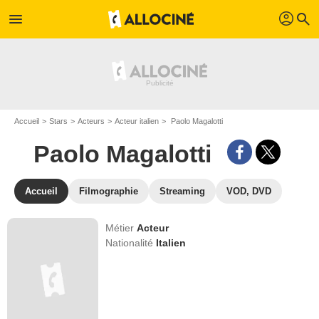
profil
menu
search
Accueil
Stars
Acteurs
Acteur italien
Paolo Magalotti
Paolo Magalotti
Accueil
Filmographie
Streaming
VOD, DVD
Métier
Acteur
Nationalité
Italien