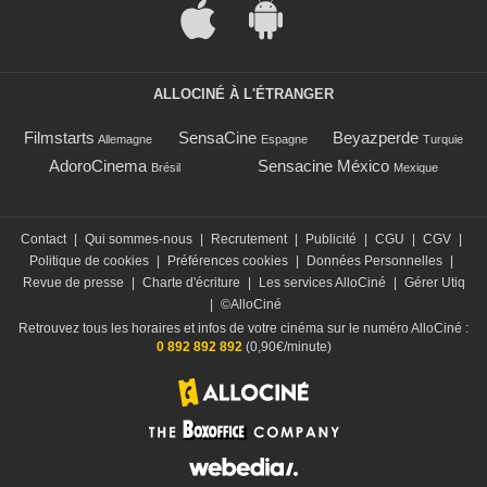
ALLOCINÉ À L'ÉTRANGER
Filmstarts
SensaCine
Beyazperde
Allemagne
Espagne
Turquie
AdoroCinema
Sensacine México
Brésil
Mexique
Contact
|
Qui sommes-nous
|
Recrutement
|
Publicité
|
CGU
|
CGV
|
Politique de cookies
|
Préférences cookies
|
Données Personnelles
|
Revue de presse
|
Charte d'écriture
|
Les services AlloCiné
|
Gérer Utiq
|
©AlloCiné
Retrouvez tous les horaires et infos de votre cinéma sur le numéro AlloCiné :
0 892 892 892
(0,90€/minute)