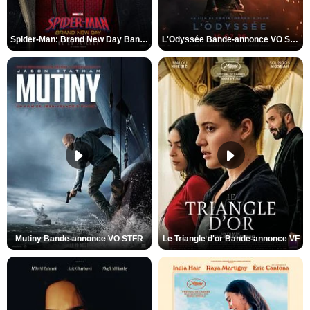
Spider-Man: Brand New Day Bande-annonce VO STFR
L'Odyssée Bande-annonce VO STFR
Mutiny Bande-annonce VO STFR
Le Triangle d'or Bande-annonce VF