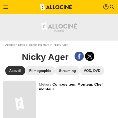
profil
menu
search
Accueil
Stars
Toutes les stars
Nicky Ager
Nicky Ager
Accueil
Filmographie
Streaming
VOD, DVD
Métiers
Compositeur,
Monteur,
Chef
monteur