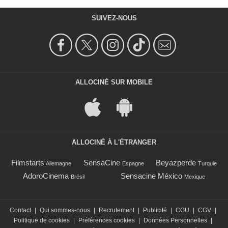
SUIVEZ-NOUS
ALLOCINÉ SUR MOBILE
ALLOCINÉ À L'ÉTRANGER
Filmstarts
SensaCine
Beyazperde
Allemagne
Espagne
Turquie
AdoroCinema
Sensacine México
Brésil
Mexique
Contact
|
Qui sommes-nous
|
Recrutement
|
Publicité
|
CGU
|
CGV
|
Politique de cookies
|
Préférences cookies
|
Données Personnelles
|