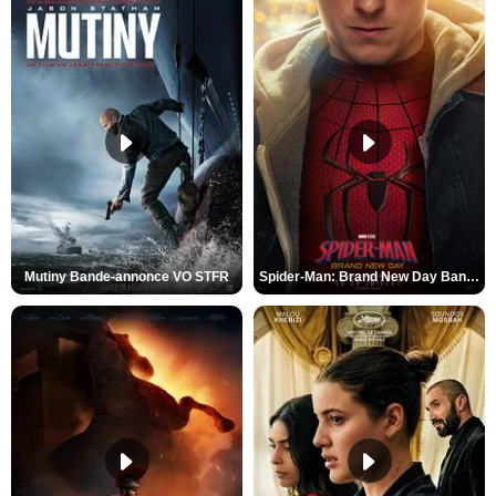
Mutiny Bande-annonce VO STFR
Spider-Man: Brand New Day Bande-annonce VO STFR