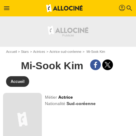
profil
menu
search
Accueil
Stars
Actrices
Actrice sud-coréenne
Mi-Sook Kim
Mi-Sook Kim
Accueil
Métier
Actrice
Nationalité
Sud-coréenne