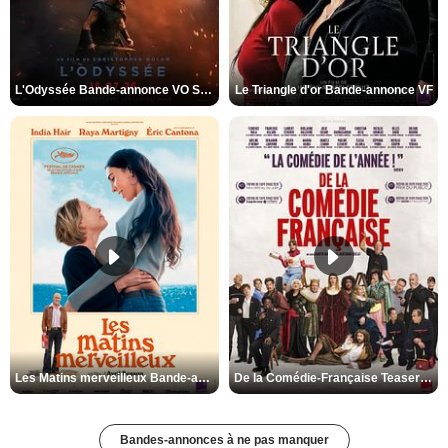
L'Odyssée Bande-annonce VO STFR
Le Triangle d'or Bande-annonce VF
Les Matins merveilleux Bande-annonce VF
De la Comédie-Française Teaser VF
Bandes-annonces à ne pas manquer