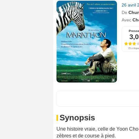
26 avril
De
Chun
Avec
Ch
Press
3,0
15 critiqu
Synopsis
Une histoire vraie, celle de Yoon Ch
zèbres et de course à pied.