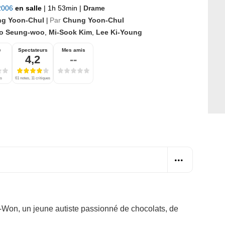
 2006
en salle
|
1h 53min
|
Drame
g Yoon-Chul
Par
Chung Yoon-Chul
|
o Seung-woo
,
Mi-Sook Kim
,
Lee Ki-Young
e
Spectateurs
Mes amis
4,2
--
es
61 notes, 11 critiques
o-Won, un jeune autiste passionné de chocolats, de