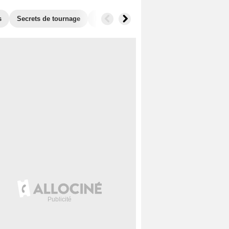
s
Secrets de tournage
Récompenses
Films similaires