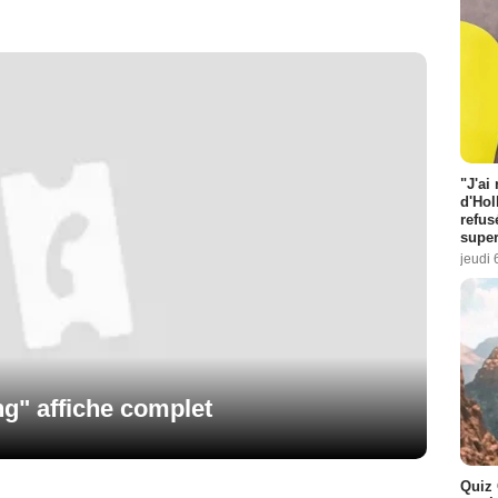
"J'ai
d'Hol
refus
super
jeudi 
g" affiche complet
Quiz 