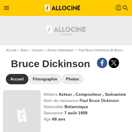
profil
menu
search
Accueil
Stars
Acteurs
Acteur britannique
Paul Bruce Dickinson dit Bruce Dickinson
Bruce Dickinson
Accueil
Filmographie
Photos
Métiers
Acteur
,
Compositeur
,
Scénariste
Nom de naissance
Paul Bruce Dickinson
Nationalité
Britannique
Naissance
7 août 1958
Age
68
ans