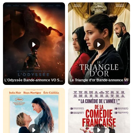
L'Odyssée Bande-annonce VO STFR
Le Triangle d'or Bande-annonce VF