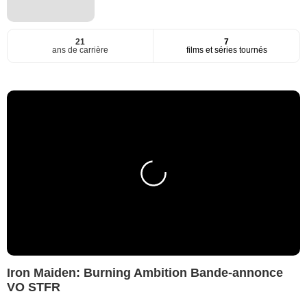
21
7
ans de carrière
films et séries tournés
Iron Maiden: Burning Ambition Bande-annonce
VO STFR