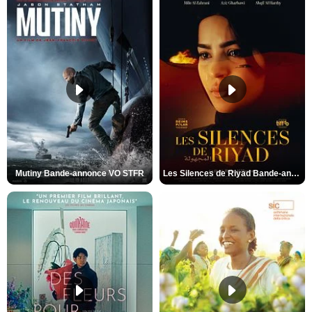
Mutiny Bande-annonce VO STFR
Les Silences de Riyad Bande-annonce VO STFR