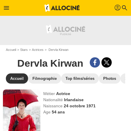
profil
menu
search
Accueil
Stars
Actrices
Dervla Kirwan
Dervla Kirwan
Accueil
Filmographie
Top films/séries
Photos
St
Métier
Actrice
Nationalité
Irlandaise
Naissance
24 octobre 1971
Age
54
ans