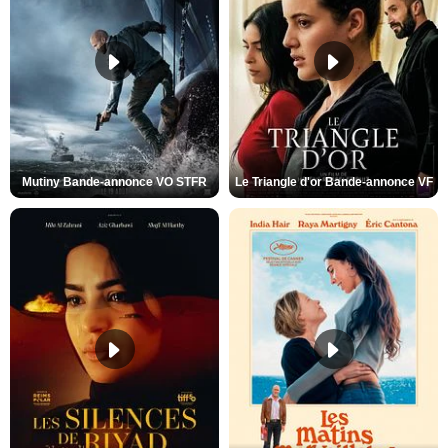
Mutiny Bande-annonce VO STFR
Le Triangle d'or Bande-annonce VF