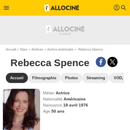
profil
menu
search
Accueil
Stars
Actrices
Actrice américaine
Rebecca Spence
Rebecca Spence
Accueil
Filmographie
Photos
Streaming
VOD, DV
Métier
Actrice
Nationalité
Américaine
Naissance
18 avril 1976
Age
50
ans