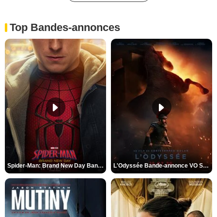
Top Bandes-annonces
Spider-Man: Brand New Day Bande-annonce VO STFR
L'Odyssée Bande-annonce VO STFR