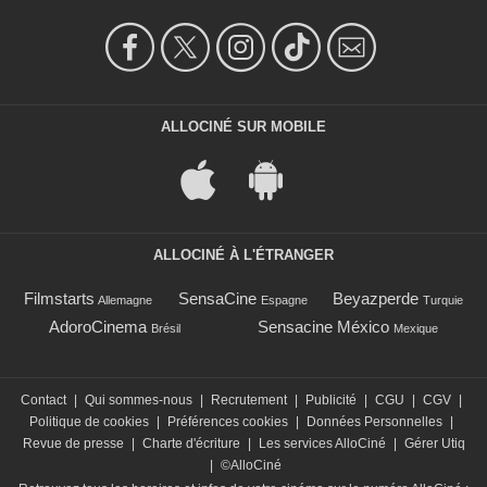
ALLOCINÉ SUR MOBILE
ALLOCINÉ À L'ÉTRANGER
Filmstarts
SensaCine
Beyazperde
Allemagne
Espagne
Turquie
AdoroCinema
Sensacine México
Brésil
Mexique
Contact
|
Qui sommes-nous
|
Recrutement
|
Publicité
|
CGU
|
CGV
|
Politique de cookies
|
Préférences cookies
|
Données Personnelles
|
Revue de presse
|
Charte d'écriture
|
Les services AlloCiné
|
Gérer Utiq
|
©AlloCiné