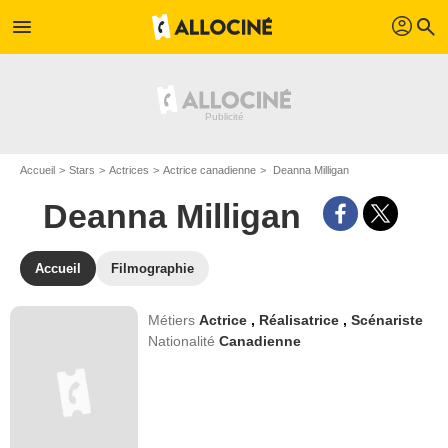
profil
menu
search
Accueil
Stars
Actrices
Actrice canadienne
Deanna Milligan
Deanna Milligan
Accueil
Filmographie
Métiers
Actrice
,
Réalisatrice
,
Scénariste
Nationalité
Canadienne