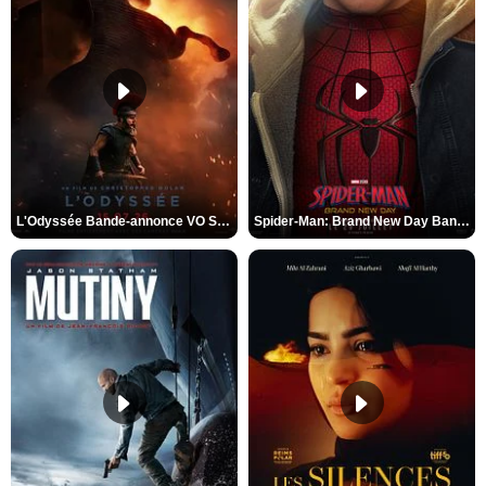
L'Odyssée Bande-annonce VO STFR
Spider-Man: Brand New Day Bande-annonce VO STFR