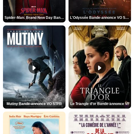
Spider-Man: Brand New Day Bande-annonce VO STFR
L'Odyssée Bande-annonce VO STFR
Mutiny Bande-annonce VO STFR
Le Triangle d'or Bande-annonce VF