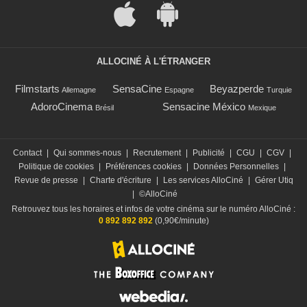
ALLOCINÉ À L'ÉTRANGER
Filmstarts
SensaCine
Beyazperde
Allemagne
Espagne
Turquie
AdoroCinema
Sensacine México
Brésil
Mexique
Contact
|
Qui sommes-nous
|
Recrutement
|
Publicité
|
CGU
|
CGV
|
Politique de cookies
|
Préférences cookies
|
Données Personnelles
|
Revue de presse
|
Charte d'écriture
|
Les services AlloCiné
|
Gérer Utiq
|
©AlloCiné
Retrouvez tous les horaires et infos de votre cinéma sur le numéro AlloCiné :
0 892 892 892
(0,90€/minute)