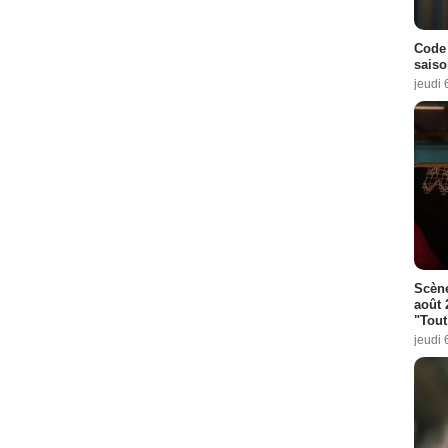
Code 
saiso
jeudi 
Scène
août 
"Tout
jeudi 