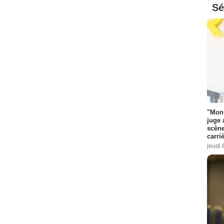
Sé
"Mon 
juge 
scène
carri
jeudi 