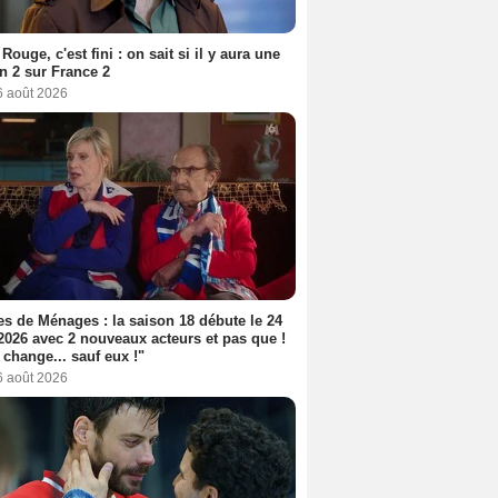
Rouge, c'est fini : on sait si il y aura une
n 2 sur France 2
6 août 2026
s de Ménages : la saison 18 débute le 24
2026 avec 2 nouveaux acteurs et pas que !
 change... sauf eux !"
6 août 2026