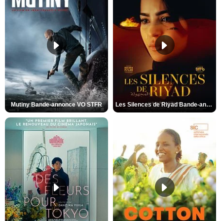
Mutiny Bande-annonce VO STFR
Les Silences de Riyad Bande-annonce VO STFR