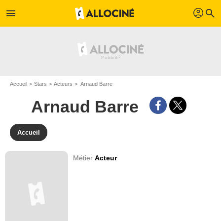
profil
menu
search
Accueil
Stars
Acteurs
Arnaud Barre
Arnaud Barre
Accueil
Métier
Acteur