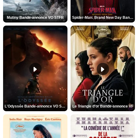
Mutiny Bande-annonce VO STFR
Spider-Man: Brand New Day Bande-annonce VO STFR
L'Odyssée Bande-annonce VO STFR
Le Triangle d'or Bande-annonce VF