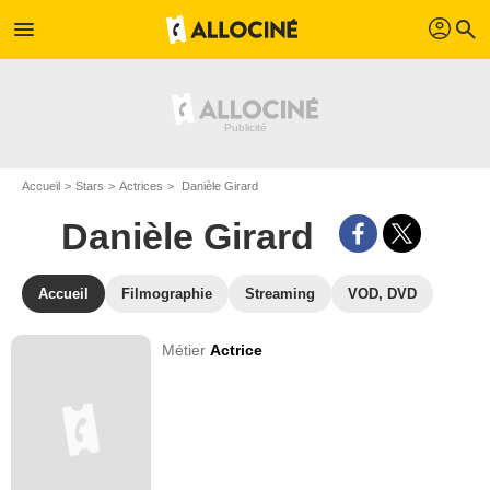
profil
menu
search
Accueil
Stars
Actrices
Danièle Girard
Danièle Girard
Accueil
Filmographie
Streaming
VOD, DVD
Métier
Actrice