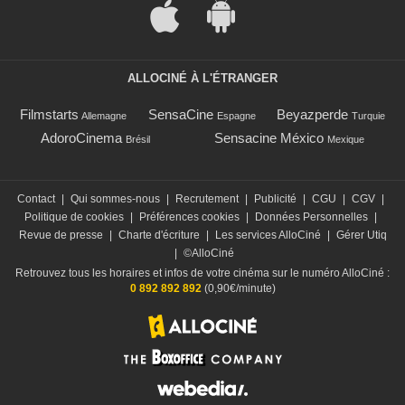
ALLOCINÉ À L'ÉTRANGER
Filmstarts
SensaCine
Beyazperde
Allemagne
Espagne
Turquie
AdoroCinema
Sensacine México
Brésil
Mexique
Contact
|
Qui sommes-nous
|
Recrutement
|
Publicité
|
CGU
|
CGV
|
Politique de cookies
|
Préférences cookies
|
Données Personnelles
|
Revue de presse
|
Charte d'écriture
|
Les services AlloCiné
|
Gérer Utiq
|
©AlloCiné
Retrouvez tous les horaires et infos de votre cinéma sur le numéro AlloCiné :
0 892 892 892
(0,90€/minute)