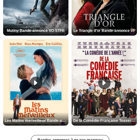
Mutiny Bande-annonce VO STFR
Le Triangle d'or Bande-annonce VF
Les Matins merveilleux Bande-annonce VF
De la Comédie-Française Teaser VF
Bandes-annonces à ne pas manquer