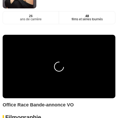
26
48
ans de carrière
films et séries tournés
Office Race Bande-annonce VO
Filmographie