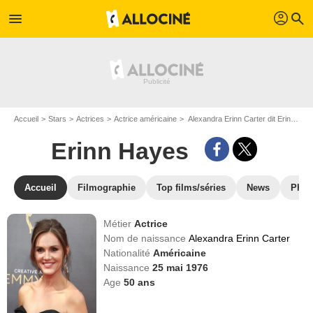
profil
menu
search
Accueil
Stars
Actrices
Actrice américaine
Alexandra Erinn Carter dit Erinn Hayes
Erinn Hayes
Accueil
Filmographie
Top films/séries
News
Phot
Métier
Actrice
Nom de naissance
Alexandra Erinn Carter
Nationalité
Américaine
Naissance
25 mai 1976
Age
50
ans