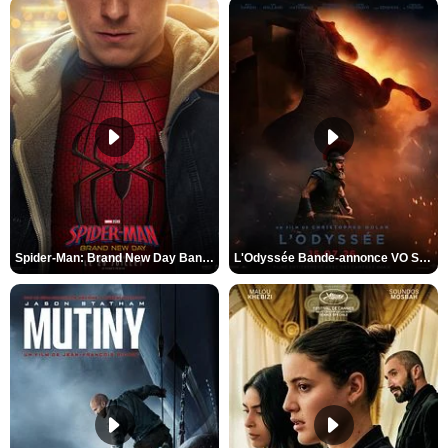
Spider-Man: Brand New Day Bande-annonce VO STFR
L'Odyssée Bande-annonce VO STFR