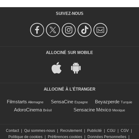
SUIVEZ-NOUS
ALLOCINÉ SUR MOBILE
ALLOCINÉ À L'ÉTRANGER
Filmstarts
SensaCine
Beyazperde
Allemagne
Espagne
Turquie
AdoroCinema
Sensacine México
Brésil
Mexique
Contact
|
Qui sommes-nous
|
Recrutement
|
Publicité
|
CGU
|
CGV
|
Politique de cookies
|
Préférences cookies
|
Données Personnelles
|