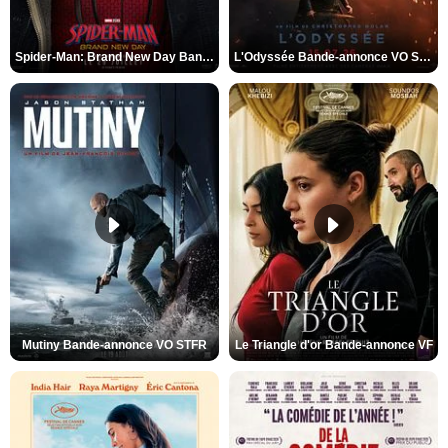
Spider-Man: Brand New Day Bande-annonce VO STFR
L'Odyssée Bande-annonce VO STFR
Mutiny Bande-annonce VO STFR
Le Triangle d'or Bande-annonce VF