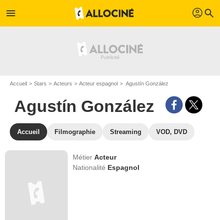
profil
menu
search
Accueil
Stars
Acteurs
Acteur espagnol
Agustín González
Agustín González
Accueil
Filmographie
Streaming
VOD, DVD
Métier
Acteur
Nationalité
Espagnol