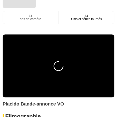
37
34
ans de carrière
films et séries tournés
Placido Bande-annonce VO
Filmographie