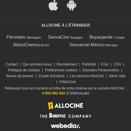
ALLOCINÉ À L'ÉTRANGER
Filmstarts
SensaCine
Beyazperde
Allemagne
Espagne
Turquie
AdoroCinema
Sensacine México
Brésil
Mexique
Contact
|
Qui sommes-nous
|
Recrutement
|
Publicité
|
CGU
|
CGV
|
Politique de cookies
|
Préférences cookies
|
Données Personnelles
|
Revue de presse
|
Charte d'écriture
|
Les services AlloCiné
|
Gérer Utiq
|
©AlloCiné
Retrouvez tous les horaires et infos de votre cinéma sur le numéro AlloCiné :
0 892 892 892
(0,90€/minute)