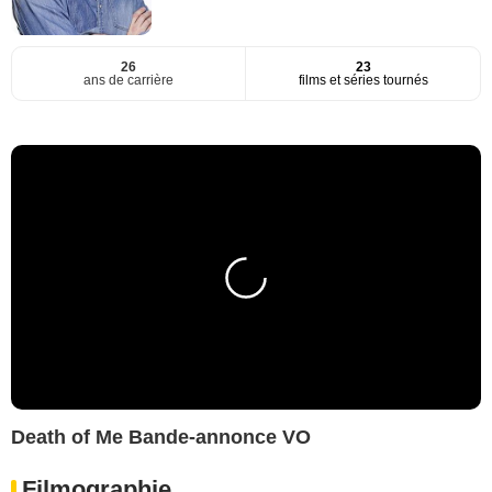
26
23
ans de carrière
films et séries tournés
Death of Me Bande-annonce VO
Filmographie