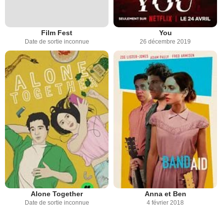
Film Fest
You
Date de sortie inconnue
26 décembre 2019
Alone Together
Anna et Ben
Date de sortie inconnue
4 février 2018