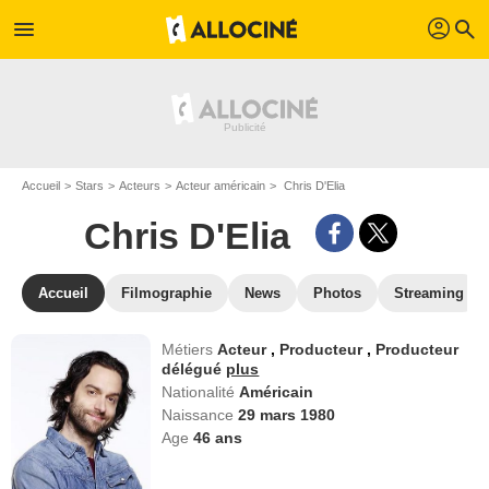
profil
menu
search
Accueil
Stars
Acteurs
Acteur américain
Chris D'Elia
Chris D'Elia
Accueil
Filmographie
News
Photos
Streaming
Métiers
Acteur
,
Producteur
,
Producteur
délégué
plus
Nationalité
Américain
Naissance
29 mars 1980
Age
46
ans