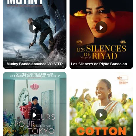
Mutiny Bande-annonce VO STFR
Les Silences de Riyad Bande-annonce VO STFR