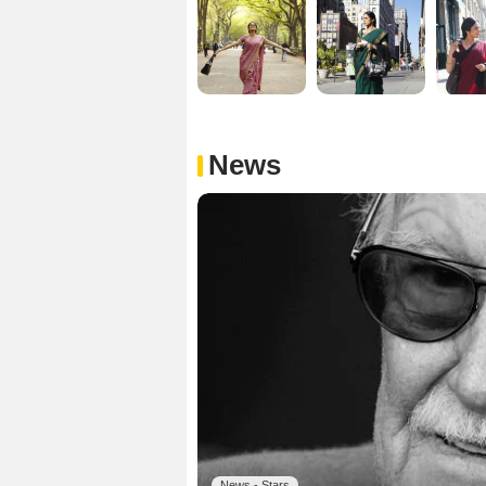
News
News - Stars