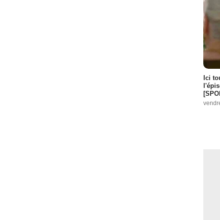
Ici t
l'épi
[SPO
vendr