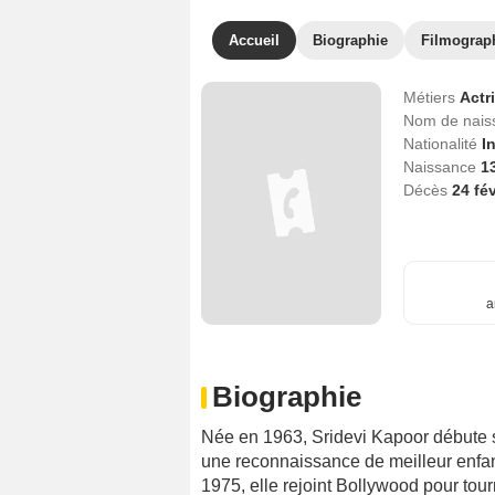
Accueil
Biographie
Filmograp
Métiers
Actr
Nom de nai
Nationalité
I
Naissance
1
Décès
24 fé
a
Biographie
Née en 1963, Sridevi Kapoor débute s
une reconnaissance de meilleur enfa
1975, elle rejoint Bollywood pour tourn