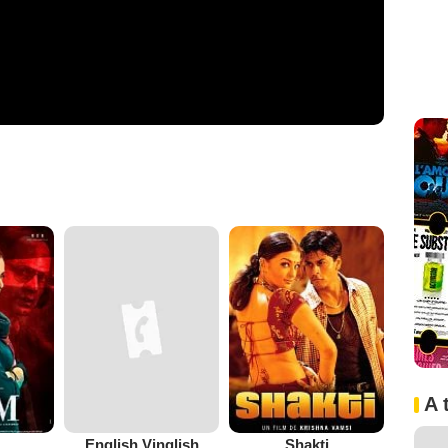
A 
English Vinglish
Shakti