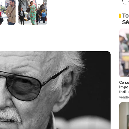
To
Sé
Ce so
Impos
thrill
vendr