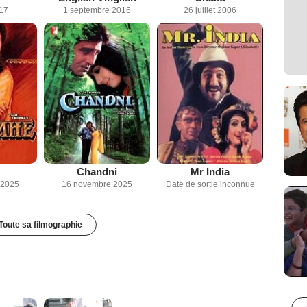
017
1 septembre 2016
26 juillet 2006
Chandni
Mr India
 2025
16 novembre 2025
Date de sortie inconnue
Toute sa filmographie