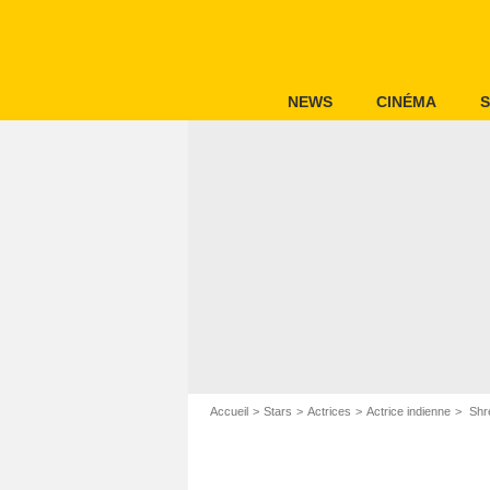
NEWS
CINÉMA
S
Accueil
Stars
Actrices
Actrice indienne
Shre