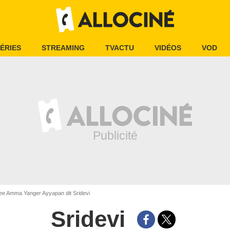
ÉRIES
STREAMING
TVACTU
VIDÉOS
VOD
e Amma Yanger Ayyapan dit Sridevi
Sridevi