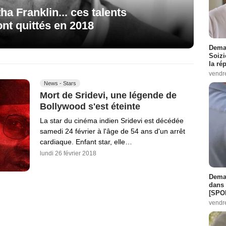
a Franklin... ces talents
nt quittés en 2018
Demai
Soizi
la ré
vendr
News - Stars
Mort de Sridevi, une légende de
Bollywood s'est éteinte
La star du cinéma indien Sridevi est décédée
samedi 24 février à l'âge de 54 ans d'un arrêt
cardiaque. Enfant star, elle…
lundi 26 février 2018
Demai
dans 
[SPO
vendr