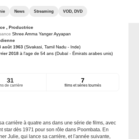
hie
News
Streaming
VOD, DVD
ice
,
Productrice
ssance
Shree Amma Yanger Ayyapan
ndienne
3 août 1963
(Sivakasi, Tamil Nadu - Inde)
vrier 2018
à l'age de 54 ans (Dubaï - Émirats arabes unis)
31
7
ns de carrière
films et séries tournés
a carrière à quatre ans dans une série de films, avec
nt star dès 1971 pour son rôle dans Poombata. En
er Julie, qui lance sa carrière, et l'année suivante,