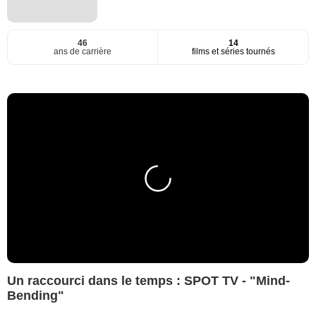
46
14
ans de carrière
films et séries tournés
Un raccourci dans le temps : SPOT TV - "Mind-
Bending"