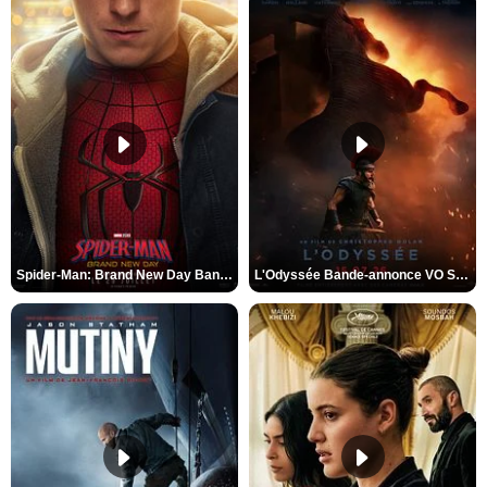
Spider-Man: Brand New Day Bande-annonce VO STFR
L'Odyssée Bande-annonce VO STFR