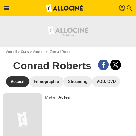
profil
menu
search
Accueil
Stars
Acteurs
Conrad Roberts
Conrad Roberts
Accueil
Filmographie
Streaming
VOD, DVD
Métier
Acteur