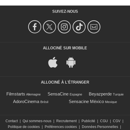
SUIVEZ-NOUS
ALLOCINÉ SUR MOBILE
ALLOCINÉ À L'ÉTRANGER
Filmstarts
SensaCine
Beyazperde
Allemagne
Espagne
Turquie
AdoroCinema
Sensacine México
Brésil
Mexique
Contact
|
Qui sommes-nous
|
Recrutement
|
Publicité
|
CGU
|
CGV
|
Politique de cookies
|
Préférences cookies
|
Données Personnelles
|