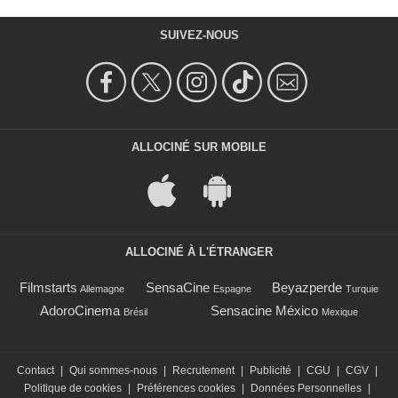
SUIVEZ-NOUS
ALLOCINÉ SUR MOBILE
ALLOCINÉ À L'ÉTRANGER
Filmstarts
SensaCine
Beyazperde
Allemagne
Espagne
Turquie
AdoroCinema
Sensacine México
Brésil
Mexique
Contact
|
Qui sommes-nous
|
Recrutement
|
Publicité
|
CGU
|
CGV
|
Politique de cookies
|
Préférences cookies
|
Données Personnelles
|