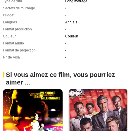
Type de film
Long métrage
Secrets de tournage
-
Budget
-
Langues
Anglais
Format production
-
Couleur
Couleur
Format audio
-
Format de projection
-
N° de Visa
-
Si vous aimez ce film, vous pourriez
aimer ...