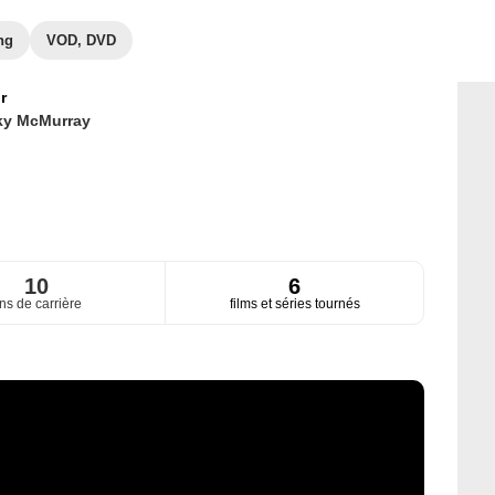
ng
VOD, DVD
r
ky McMurray
10
6
ns de carrière
films et séries tournés