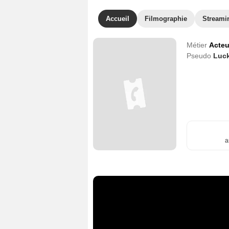
Accueil
Filmographie
Streami
Métier
Acteu
Pseudo
Luc
a