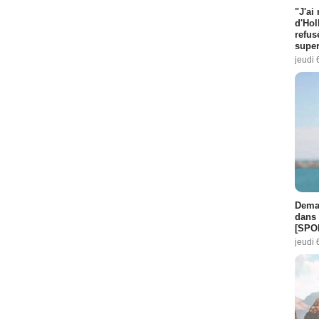
"J'ai
d'Hol
refus
super
jeudi 
Demai
dans 
[SPO
jeudi 