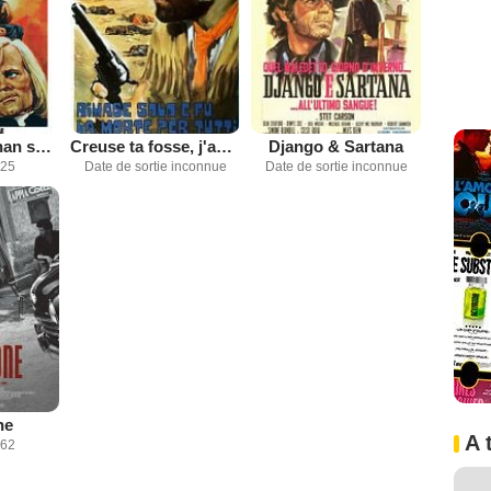
Macho Callaghan se déchaîne
Creuse ta fosse, j'aurai ta peau
Django & Sartana
025
Date de sortie inconnue
Date de sortie inconnue
ne
A 
962