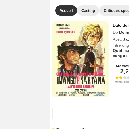
Accueil
Casting
Critiques spec
Date de 
De
Demo
Avec
Ja
Titre orig
Quel mal
sangue
Spectate
2,2
9 notes, 2 crit