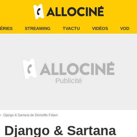
ÉRIES
STREAMING
TVACTU
VIDÉOS
VOD
Django & Sartana de Demofilo Fidani
Django & Sartana