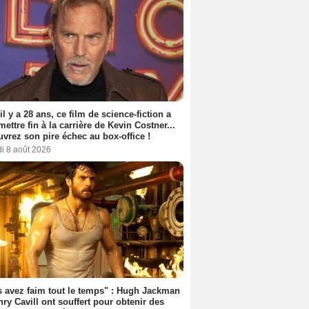
 il y a 28 ans, ce film de science-fiction a
 mettre fin à la carrière de Kevin Costner...
vrez son pire échec au box-office !
i 8 août 2026
 avez faim tout le temps" : Hugh Jackman
nry Cavill ont souffert pour obtenir des