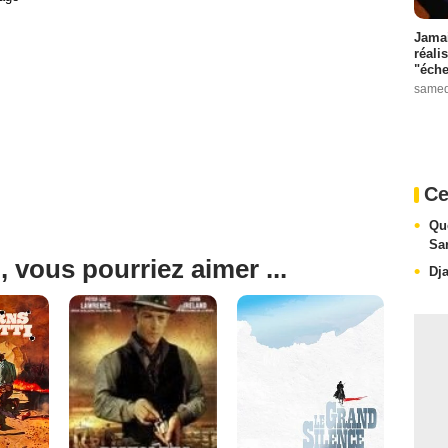
Jamai
réali
"éche
samed
Ce
Qu
Sa
, vous pourriez aimer ...
Dj