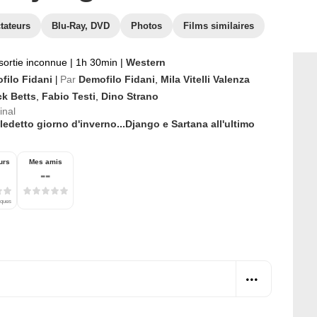
tateurs
Blu-Ray, DVD
Photos
Films similaires
sortie inconnue
|
1h 30min
|
Western
filo Fidani
Par
Demofilo Fidani
,
Mila Vitelli Valenza
|
ck Betts
,
Fabio Testi
,
Dino Strano
inal
edetto giorno d'inverno...Django e Sartana all'ultimo
urs
Mes amis
--
iques