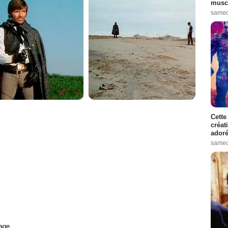
muscl
samed
Cette
créat
adoré
samed
age