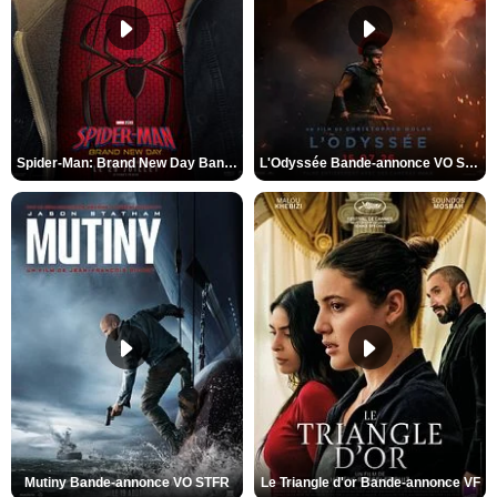
Spider-Man: Brand New Day Bande-annonce VO STFR
L'Odyssée Bande-annonce VO STFR
Mutiny Bande-annonce VO STFR
Le Triangle d'or Bande-annonce VF