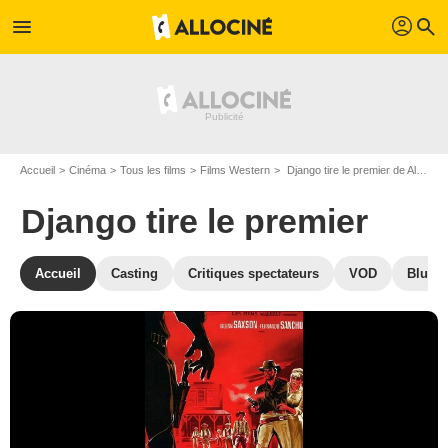
profil
menu
search
Accueil
Cinéma
Tous les films
Films Western
Django tire le premier de Alberto De Martino
Django tire le premier
Accueil
Casting
Critiques spectateurs
VOD
Blu-Ra