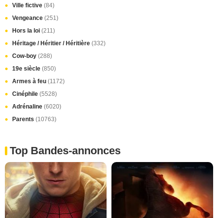
Ville fictive
(84)
Vengeance
(251)
Hors la loi
(211)
Héritage / Héritier / Héritière
(332)
Cow-boy
(288)
19e siècle
(850)
Armes à feu
(1172)
Cinéphile
(5528)
Adrénaline
(6020)
Parents
(10763)
Top Bandes-annonces