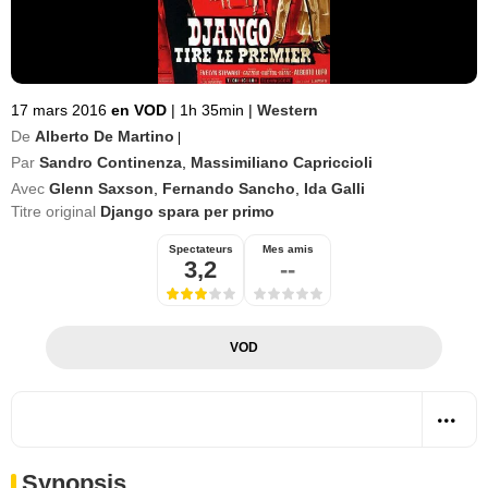
17 mars 2016
en VOD
|
1h 35min
|
Western
De
Alberto De Martino
|
Par
Sandro Continenza
,
Massimiliano Capriccioli
Avec
Glenn Saxson
,
Fernando Sancho
,
Ida Galli
Titre original
Django spara per primo
Spectateurs
Mes amis
3,2
--
VOD
Synopsis