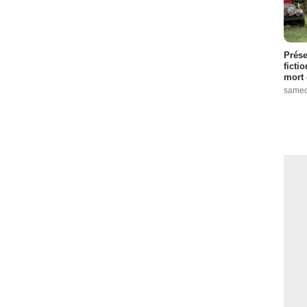
Prése
ficti
mort 
samed