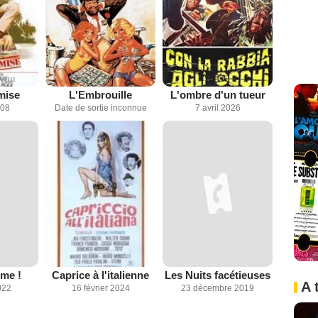
mise
L'Embrouille
L'ombre d'un tueur
008
Date de sortie inconnue
7 avril 2026
mme !
Caprice à l'italienne
Les Nuits facétieuses
A 
022
16 février 2024
23 décembre 2019