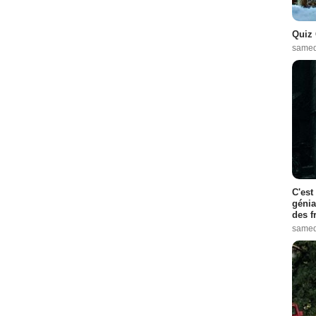
Quiz 
samed
C'est
génia
des f
samed