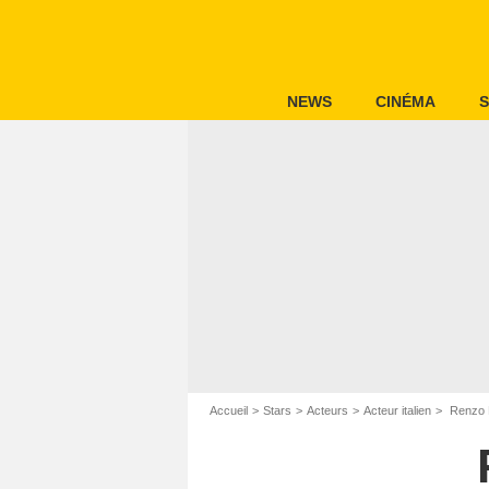
NEWS
CINÉMA
S
Accueil
Stars
Acteurs
Acteur italien
Renzo 