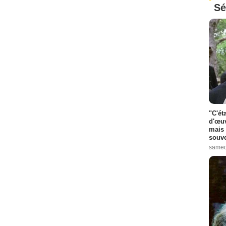
Sé
"C'ét
d'œuv
mais 
souve
samed