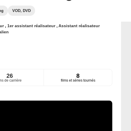
ng
VOD, DVD
eur
,
1er assistant réalisateur
,
Assistant réalisateur
alien
26
8
ns de carrière
films et séries tournés