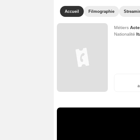
Accueil
Filmographie
Streami
Métiers
Act
Nationalité
It
a