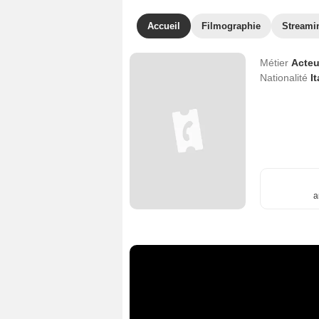
Accueil
Filmographie
Streami
Métier
Acteu
Nationalité
It
a