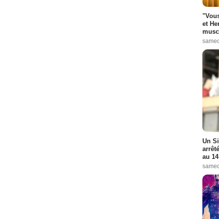
"Vous
et He
muscl
samed
Un Si
arrêt
au 14
samed