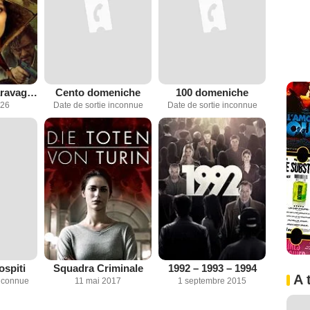
Le complot Caravaggio
Cento domeniche
100 domeniche
026
Date de sortie inconnue
Date de sortie inconnue
ospiti
Squadra Criminale
1992 – 1993 – 1994
A 
inconnue
11 mai 2017
1 septembre 2015