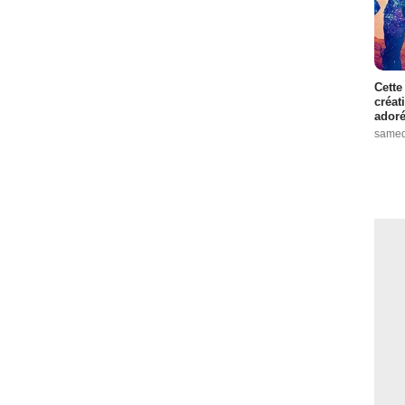
Cette
créat
adoré
samed