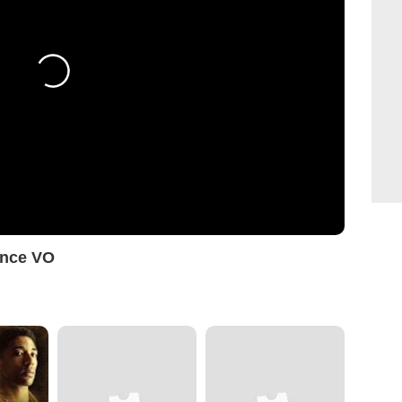
once VO