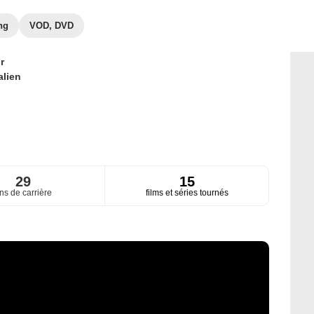
ng
VOD, DVD
r
alien
29
15
ns de carrière
films et séries tournés