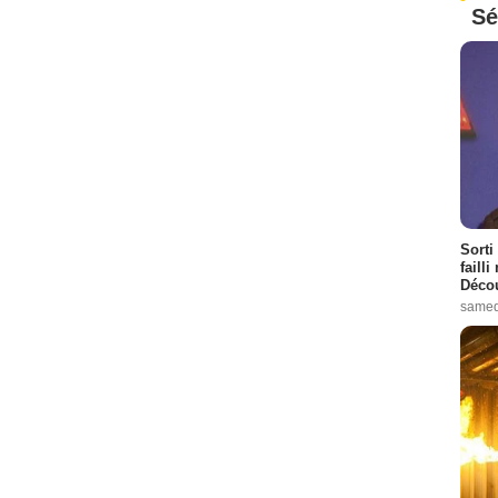
Sé
Sorti
failli
Décou
samed