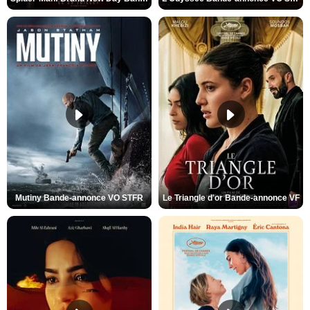
Mutiny Bande-annonce VO STFR
Le Triangle d'or Bande-annonce VF