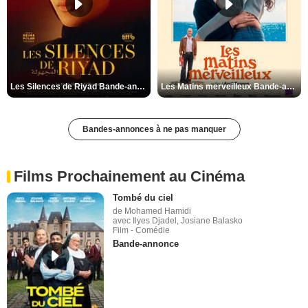
Les Silences de Riyad Bande-annonce VO STFR
Les Matins merveilleux Bande-annonce VF
Bandes-annonces à ne pas manquer
Films Prochainement au Cinéma
Tombé du ciel
de Mohamed Hamidi
avec Ilyes Djadel, Josiane Balasko
Film - Comédie
Bande-annonce