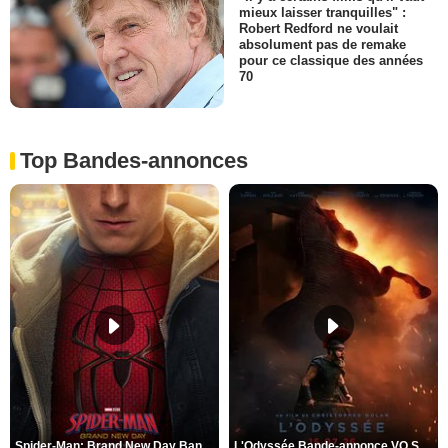
mieux laisser tranquilles" :
Robert Redford ne voulait
absolument pas de remake
pour ce classique des années
70
Top Bandes-annonces
Spider-Man: Brand New Day Bande-annonce VO STFR
L'Odyssée Bande-annonce VO STFR