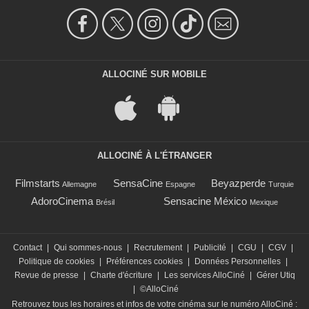
ALLOCINÉ SUR MOBILE
ALLOCINÉ À L'ÉTRANGER
Filmstarts
SensaCine
Beyazperde
Allemagne
Espagne
Turquie
AdoroCinema
Sensacine México
Brésil
Mexique
Contact
|
Qui sommes-nous
|
Recrutement
|
Publicité
|
CGU
|
CGV
|
Politique de cookies
|
Préférences cookies
|
Données Personnelles
|
Revue de presse
|
Charte d'écriture
|
Les services AlloCiné
|
Gérer Utiq
|
©AlloCiné
Retrouvez tous les horaires et infos de votre cinéma sur le numéro AlloCiné :