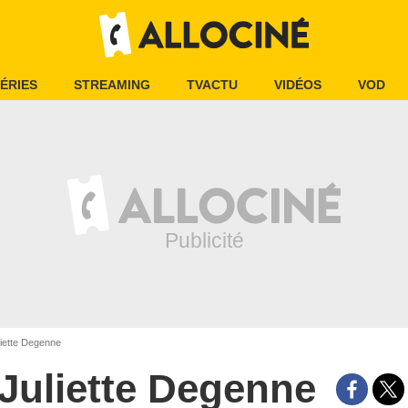
ÉRIES
STREAMING
TVACTU
VIDÉOS
VOD
iette Degenne
Juliette Degenne