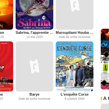
ion
Sabrina, l'apprentie sorcière
Marsupilami Houba Houba Hop !
019
13 mai 2020
Date de sortie inconnue
ne
Barye
L'enquête Corse
A 
007
Date de sortie inconnue
6 octobre 2004