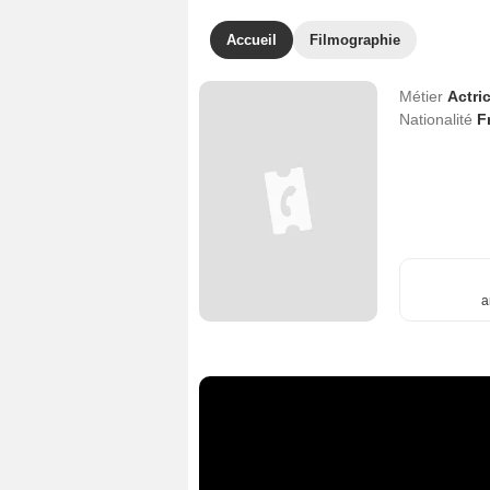
Accueil
Filmographie
Métier
Actri
Nationalité
F
a