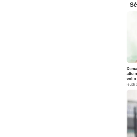
Sé
Demai
attei
enfin
jeudi 