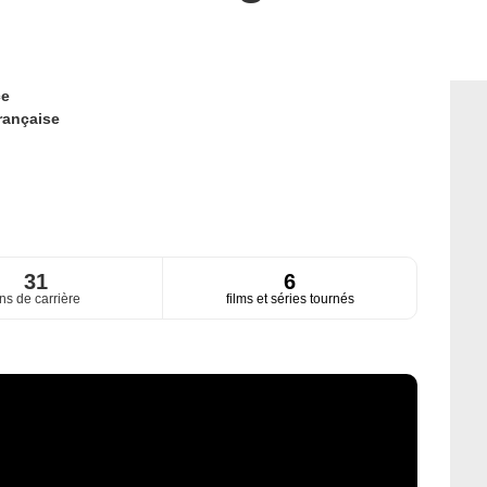
ce
rançaise
31
6
ns de carrière
films et séries tournés