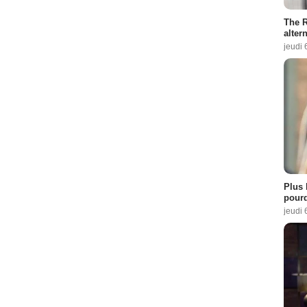
The R
altern
jeudi 
Plus 
pourq
jeudi 