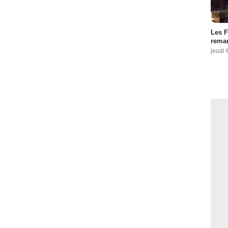
Les F
remar
jeudi 