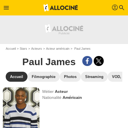
profil
menu
search
Accueil
Stars
Acteurs
Acteur américain
Paul James
Paul James
Accueil
Filmographie
Photos
Streaming
VOD, DV
Métier
Acteur
Nationalité
Américain