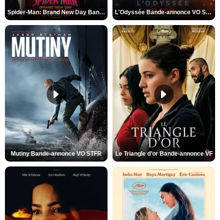
Spider-Man: Brand New Day Bande-annonce VO STFR
L'Odyssée Bande-annonce VO STFR
Mutiny Bande-annonce VO STFR
Le Triangle d'or Bande-annonce VF