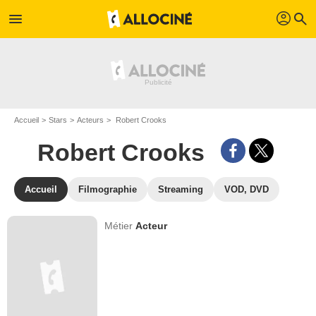
profil
menu
search
Accueil
Stars
Acteurs
Robert Crooks
Robert Crooks
Accueil
Filmographie
Streaming
VOD, DVD
Métier
Acteur