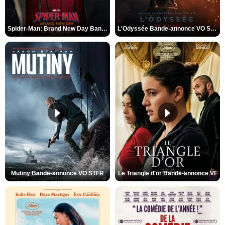
Spider-Man: Brand New Day Bande-annonce VO STFR
L'Odyssée Bande-annonce VO STFR
Mutiny Bande-annonce VO STFR
Le Triangle d'or Bande-annonce VF