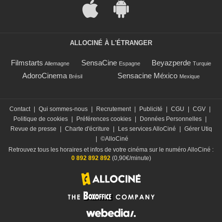
ALLOCINÉ À L'ÉTRANGER
Filmstarts
SensaCine
Beyazperde
Allemagne
Espagne
Turquie
AdoroCinema
Sensacine México
Brésil
Mexique
Contact
|
Qui sommes-nous
|
Recrutement
|
Publicité
|
CGU
|
CGV
|
Politique de cookies
|
Préférences cookies
|
Données Personnelles
|
Revue de presse
|
Charte d'écriture
|
Les services AlloCiné
|
Gérer Utiq
|
©AlloCiné
Retrouvez tous les horaires et infos de votre cinéma sur le numéro AlloCiné :
0 892 892 892
(0,90€/minute)