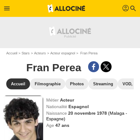
profil
menu
search
Accueil
Stars
Acteurs
Acteur espagnol
Fran Perea
Fran Perea
Accueil
Filmographie
Photos
Streaming
VOD, DV
Métier
Acteur
Nationalité
Espagnol
Naissance
20 novembre 1978
(Malaga -
Espagne)
Age
47
ans