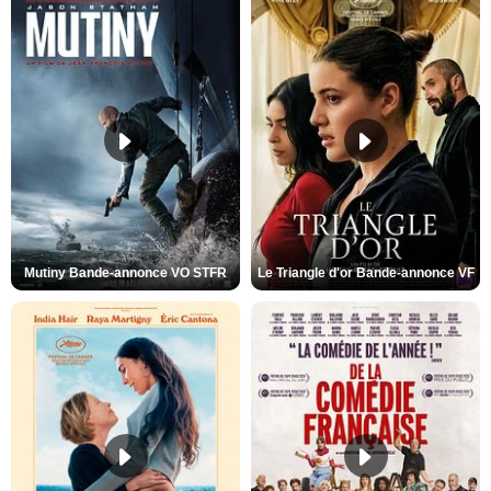
Mutiny Bande-annonce VO STFR
Le Triangle d'or Bande-annonce VF