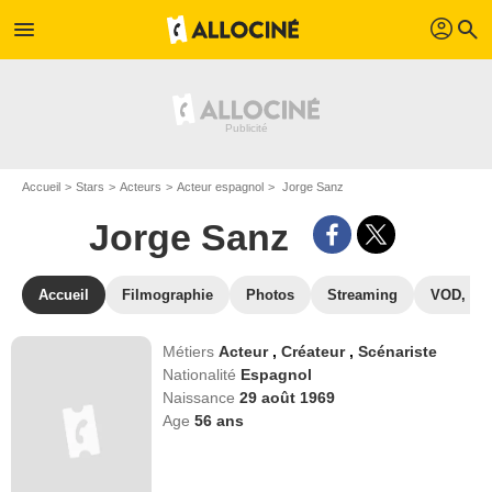
profil
menu
search
Accueil
Stars
Acteurs
Acteur espagnol
Jorge Sanz
Jorge Sanz
Accueil
Filmographie
Photos
Streaming
VOD, DV
Métiers
Acteur
,
Créateur
,
Scénariste
Nationalité
Espagnol
Naissance
29 août 1969
Age
56
ans