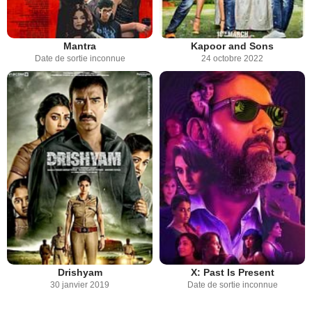
Mantra
Kapoor and Sons
Date de sortie inconnue
24 octobre 2022
Drishyam
X: Past Is Present
30 janvier 2019
Date de sortie inconnue