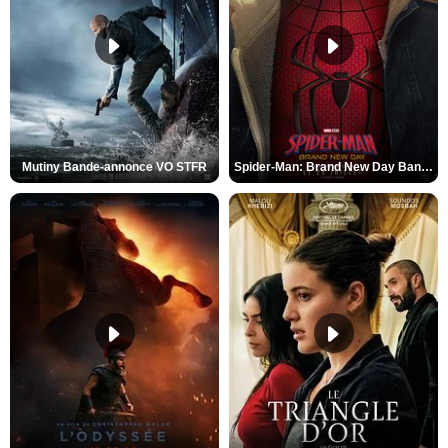
Mutiny Bande-annonce VO STFR
Spider-Man: Brand New Day Bande-annonce VO STFR