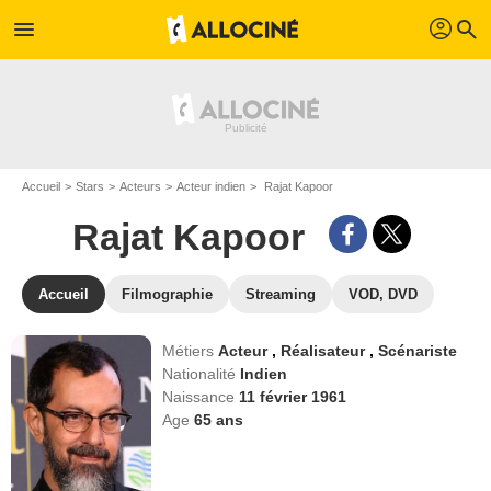
profil
menu
search
Accueil
Stars
Acteurs
Acteur indien
Rajat Kapoor
Rajat Kapoor
Accueil
Filmographie
Streaming
VOD, DVD
Métiers
Acteur
,
Réalisateur
,
Scénariste
Nationalité
Indien
Naissance
11 février 1961
Age
65
ans