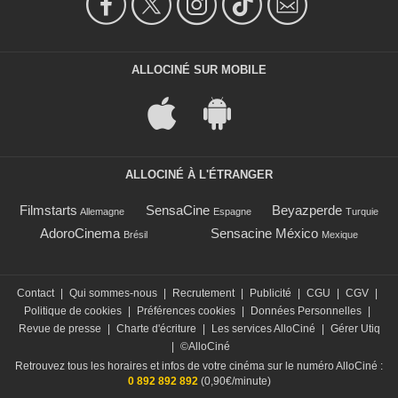
ALLOCINÉ SUR MOBILE
ALLOCINÉ À L'ÉTRANGER
Filmstarts
SensaCine
Beyazperde
Allemagne
Espagne
Turquie
AdoroCinema
Sensacine México
Brésil
Mexique
Contact
|
Qui sommes-nous
|
Recrutement
|
Publicité
|
CGU
|
CGV
|
Politique de cookies
|
Préférences cookies
|
Données Personnelles
|
Revue de presse
|
Charte d'écriture
|
Les services AlloCiné
|
Gérer Utiq
|
©AlloCiné
Retrouvez tous les horaires et infos de votre cinéma sur le numéro AlloCiné :
0 892 892 892
(0,90€/minute)