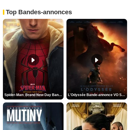
Top Bandes-annonces
Spider-Man: Brand New Day Bande-annonce VO STFR
L'Odyssée Bande-annonce VO STFR