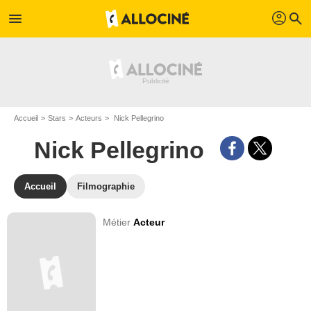
profil
menu
search
Accueil
Stars
Acteurs
Nick Pellegrino
Nick Pellegrino
Accueil
Filmographie
Métier
Acteur