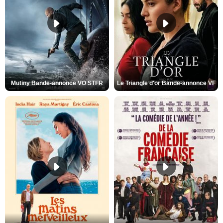
Mutiny Bande-annonce VO STFR
Le Triangle d'or Bande-annonce VF