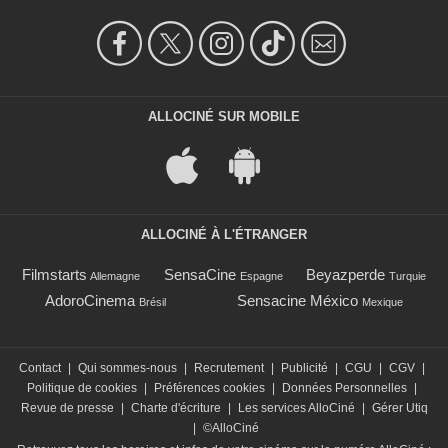
ALLOCINÉ SUR MOBILE
ALLOCINÉ À L'ÉTRANGER
Filmstarts
SensaCine
Beyazperde
Allemagne
Espagne
Turquie
AdoroCinema
Sensacine México
Brésil
Mexique
Contact
|
Qui sommes-nous
|
Recrutement
|
Publicité
|
CGU
|
CGV
|
Politique de cookies
|
Préférences cookies
|
Données Personnelles
|
Revue de presse
|
Charte d'écriture
|
Les services AlloCiné
|
Gérer Utiq
|
©AlloCiné