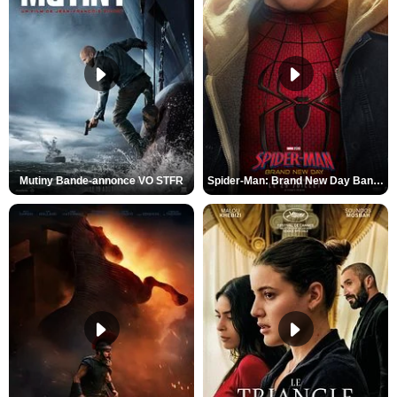
Mutiny Bande-annonce VO STFR
Spider-Man: Brand New Day Bande-annonce VO STFR