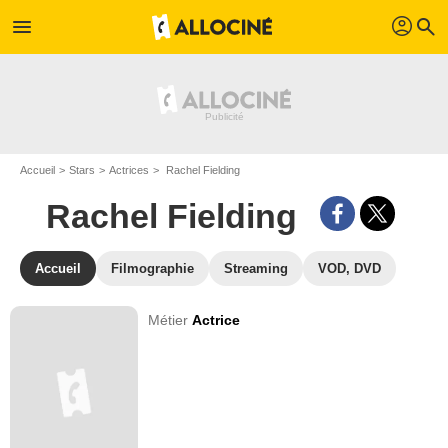
profil
menu
search
Accueil
Stars
Actrices
Rachel Fielding
Rachel Fielding
Accueil
Filmographie
Streaming
VOD, DVD
Métier
Actrice