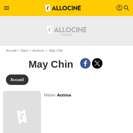
profil
menu
search
Accueil
Stars
Actrices
May Chin
May Chin
Accueil
Métier
Actrice