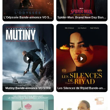
L'Odyssée Bande-annonce VO STFR
Spider-Man: Brand New Day Bande-annonce VO STFR
Mutiny Bande-annonce VO STFR
Les Silences de Riyad Bande-annonce VO STFR