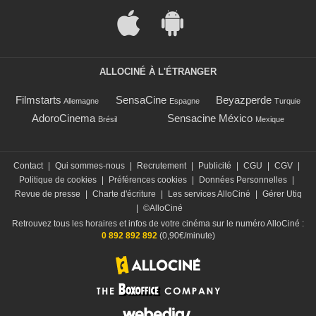
ALLOCINÉ À L'ÉTRANGER
Filmstarts
SensaCine
Beyazperde
Allemagne
Espagne
Turquie
AdoroCinema
Sensacine México
Brésil
Mexique
Contact
|
Qui sommes-nous
|
Recrutement
|
Publicité
|
CGU
|
CGV
|
Politique de cookies
|
Préférences cookies
|
Données Personnelles
|
Revue de presse
|
Charte d'écriture
|
Les services AlloCiné
|
Gérer Utiq
|
©AlloCiné
Retrouvez tous les horaires et infos de votre cinéma sur le numéro AlloCiné :
0 892 892 892
(0,90€/minute)