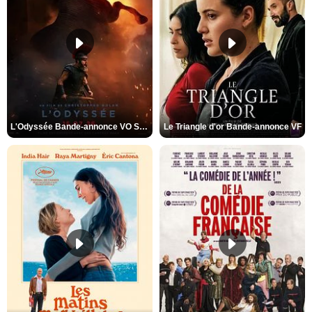
L'Odyssée Bande-annonce VO STFR
Le Triangle d'or Bande-annonce VF