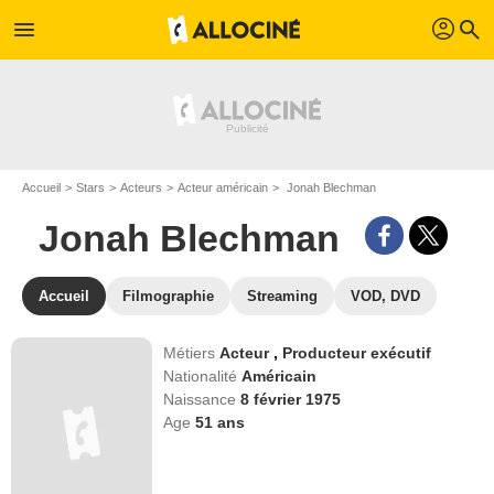
profil
menu
search
Accueil
Stars
Acteurs
Acteur américain
Jonah Blechman
Jonah Blechman
Accueil
Filmographie
Streaming
VOD, DVD
Métiers
Acteur
,
Producteur exécutif
Nationalité
Américain
Naissance
8 février 1975
Age
51
ans