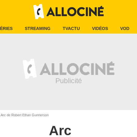
ÉRIES
STREAMING
TVACTU
VIDÉOS
VOD
Arc de Robert Ethan Gunnerson
Arc