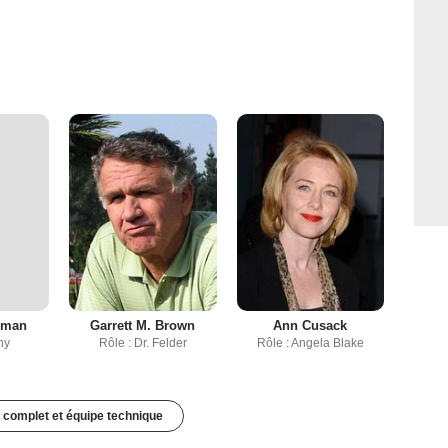
hman
Garrett M. Brown
Ann Cusack
ny
Rôle : Dr. Felder
Rôle : Angela Blake
 complet et équipe technique