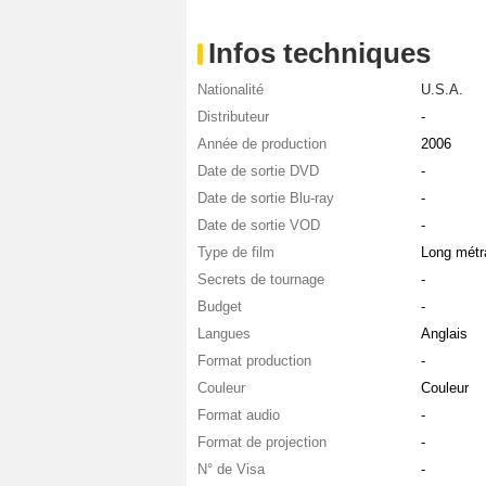
Infos techniques
Nationalité
U.S.A.
Distributeur
-
Année de production
2006
Date de sortie DVD
-
Date de sortie Blu-ray
-
Date de sortie VOD
-
Type de film
Long métr
Secrets de tournage
-
Budget
-
Langues
Anglais
Format production
-
Couleur
Couleur
Format audio
-
Format de projection
-
N° de Visa
-