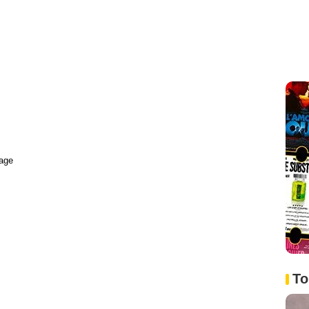
age
To