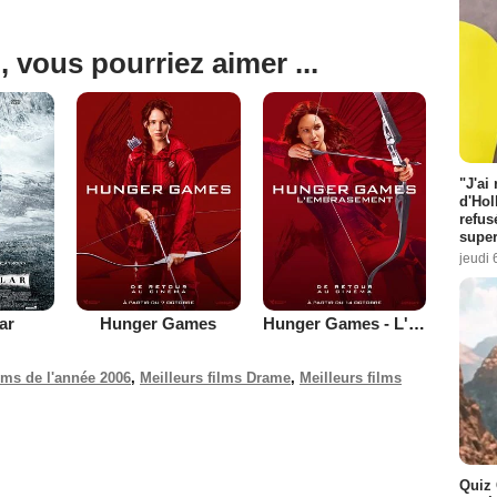
, vous pourriez aimer ...
"J'ai
d'Hol
refus
super
jeudi 
lar
Hunger Games
Hunger Games - L'embrasement
ilms de l'année 2006
,
Meilleurs films Drame
,
Meilleurs films
Quiz 