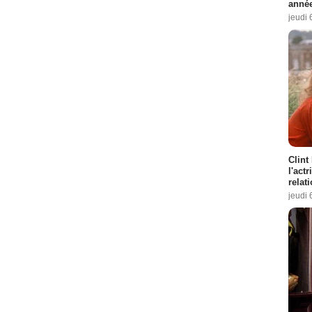
année
jeudi 
Clint
l'act
relat
jeudi 