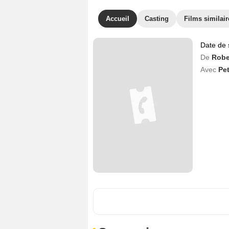
Accueil
Casting
Films similair
Date de 
De
Robe
Avec
Pet