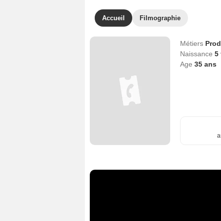
Accueil
Filmographie
Métiers
Prod
Naissance
5 
Age
35
ans
a