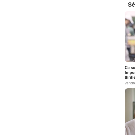
Sé
Ce so
Impos
thrill
vendr