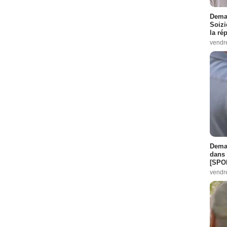
Demai
Soizi
la ré
vendr
Demai
dans 
[SPO
vendr