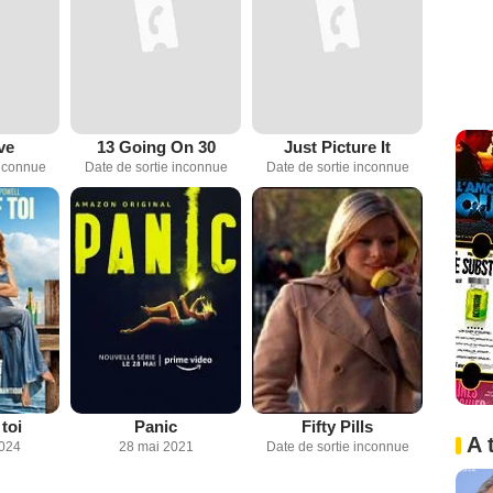
ve
13 Going On 30
Just Picture It
inconnue
Date de sortie inconnue
Date de sortie inconnue
toi
Panic
Fifty Pills
A 
2024
28 mai 2021
Date de sortie inconnue