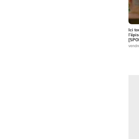
Ici t
l'épi
[SPO
vendr