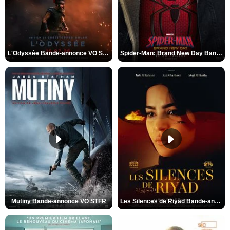
L'Odyssée Bande-annonce VO STFR
Spider-Man: Brand New Day Bande-annonce VO STFR
Mutiny Bande-annonce VO STFR
Les Silences de Riyad Bande-annonce VO STFR