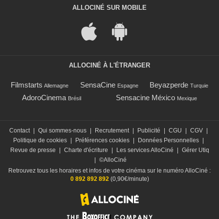
ALLOCINÉ SUR MOBILE
ALLOCINÉ À L'ÉTRANGER
Filmstarts
SensaCine
Beyazperde
Allemagne
Espagne
Turquie
AdoroCinema
Sensacine México
Brésil
Mexique
Contact
|
Qui sommes-nous
|
Recrutement
|
Publicité
|
CGU
|
CGV
|
Politique de cookies
|
Préférences cookies
|
Données Personnelles
|
Revue de presse
|
Charte d'écriture
|
Les services AlloCiné
|
Gérer Utiq
|
©AlloCiné
Retrouvez tous les horaires et infos de votre cinéma sur le numéro AlloCiné :
0 892 892 892
(0,90€/minute)