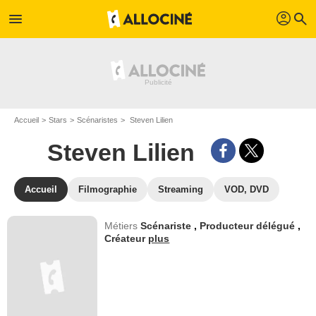
profil
menu
search
Accueil
Stars
Scénaristes
Steven Lilien
Steven Lilien
Accueil
Filmographie
Streaming
VOD, DVD
Métiers
Scénariste
,
Producteur délégué
,
Créateur
plus