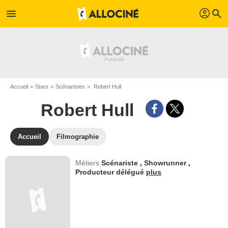
profil
menu
search
Accueil
Stars
Scénaristes
Robert Hull
Robert Hull
Accueil
Filmographie
Métiers
Scénariste
,
Showrunner
,
Producteur délégué
plus