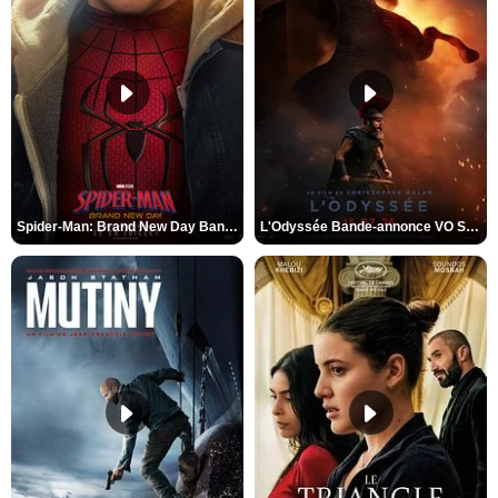
Spider-Man: Brand New Day Bande-annonce VO STFR
L'Odyssée Bande-annonce VO STFR