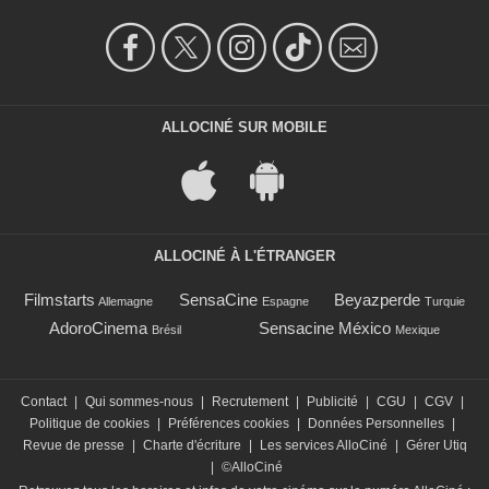
ALLOCINÉ SUR MOBILE
ALLOCINÉ À L'ÉTRANGER
Filmstarts
SensaCine
Beyazperde
Allemagne
Espagne
Turquie
AdoroCinema
Sensacine México
Brésil
Mexique
Contact
|
Qui sommes-nous
|
Recrutement
|
Publicité
|
CGU
|
CGV
|
Politique de cookies
|
Préférences cookies
|
Données Personnelles
|
Revue de presse
|
Charte d'écriture
|
Les services AlloCiné
|
Gérer Utiq
|
©AlloCiné