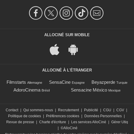
ALLOCINÉ SUR MOBILE
ALLOCINÉ À L'ÉTRANGER
Filmstarts
SensaCine
Beyazperde
Allemagne
Espagne
Turquie
AdoroCinema
Sensacine México
Brésil
Mexique
Contact
|
Qui sommes-nous
|
Recrutement
|
Publicité
|
CGU
|
CGV
|
Politique de cookies
|
Préférences cookies
|
Données Personnelles
|
Revue de presse
|
Charte d'écriture
|
Les services AlloCiné
|
Gérer Utiq
|
©AlloCiné