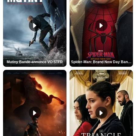
Mutiny Bande-annonce VO STFR
Spider-Man: Brand New Day Bande-annonce VO STFR