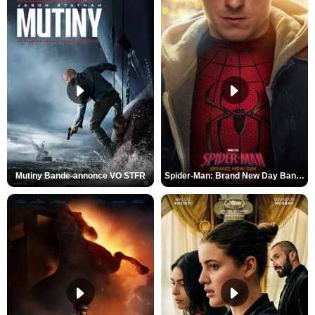
Mutiny Bande-annonce VO STFR
Spider-Man: Brand New Day Bande-annonce VO STFR