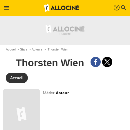
profil
menu
search
Accueil
Stars
Acteurs
Thorsten Wien
Thorsten Wien
Accueil
Métier
Acteur