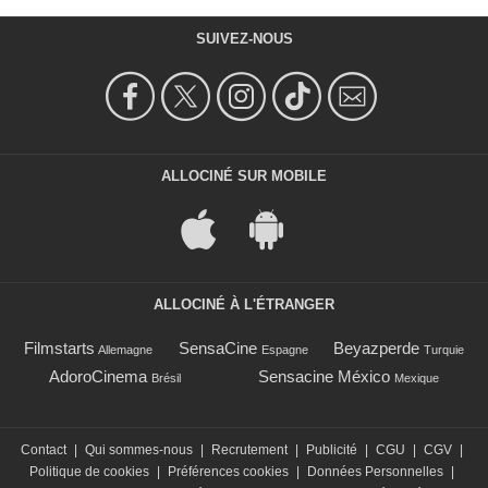
SUIVEZ-NOUS
ALLOCINÉ SUR MOBILE
ALLOCINÉ À L'ÉTRANGER
Filmstarts
SensaCine
Beyazperde
Allemagne
Espagne
Turquie
AdoroCinema
Sensacine México
Brésil
Mexique
Contact
|
Qui sommes-nous
|
Recrutement
|
Publicité
|
CGU
|
CGV
|
Politique de cookies
|
Préférences cookies
|
Données Personnelles
|