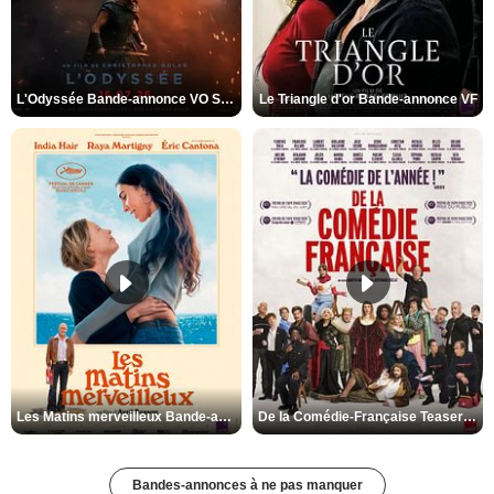
L'Odyssée Bande-annonce VO STFR
Le Triangle d'or Bande-annonce VF
Les Matins merveilleux Bande-annonce VF
De la Comédie-Française Teaser VF
Bandes-annonces à ne pas manquer