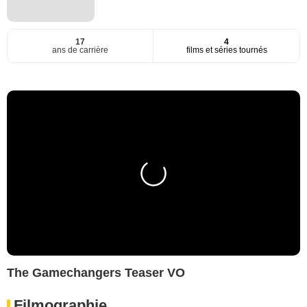
17
4
ans de carrière
films et séries tournés
The Gamechangers Teaser VO
Filmographie