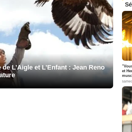
Sé
de L’Aigle et L’Enfant : Jean Reno
"Vous
et He
ature
muscl
samed