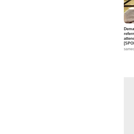
Demai
refer
atten
[SPO
samed