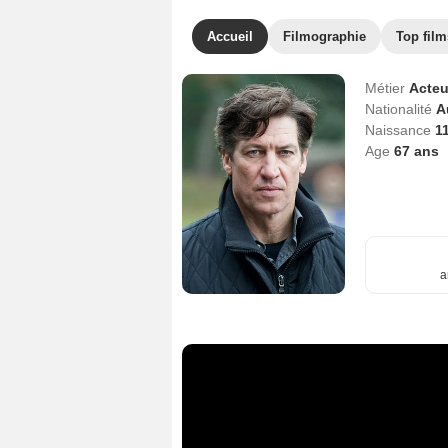
Accueil
Filmographie
Top film
Métier
Acteu
Nationalité
A
Naissance
11
Age
67
ans
a