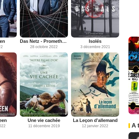
ren
Das Netz - Prometheus
Isolés
22
28 octobre 2022
3 décembre 2021
een
Une vie cachée
La Leçon d'allemand
A 
2022
11 décembre 2019
12 janvier 2022