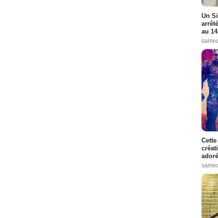
Un Si
arrêt
au 14
samed
Cette
créat
adoré
samed