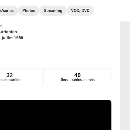
s/séries
Photos
Streaming
VOD, DVD
r
utrichien
 juillet 1959
32
40
ns de carrière
films et séries tournés