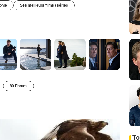
phie
Ses meilleurs films / séries
80 Photos
To