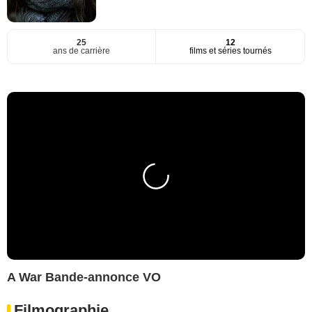
25
12
ans de carrière
films et séries tournés
A War Bande-annonce VO
Filmographie