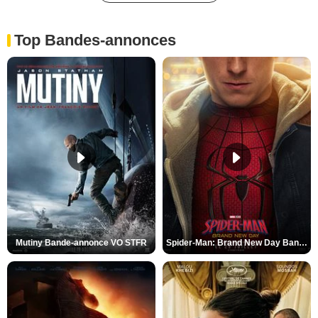
Top Bandes-annonces
Mutiny Bande-annonce VO STFR
Spider-Man: Brand New Day Bande-annonce VO STFR