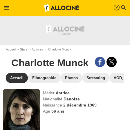
profil
menu
search
Accueil
Stars
Actrices
Charlotte Munck
Charlotte Munck
Accueil
Filmographie
Photos
Streaming
VOD, DV
Métier
Actrice
Nationalité
Danoise
Naissance
2 décembre 1969
Age
56
ans