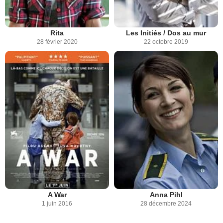
Rita
Les Initiés / Dos au mur
28 février 2020
22 octobre 2019
A War
Anna Pihl
1 juin 2016
28 décembre 2024