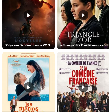
L'Odyssée Bande-annonce VO STFR
Le Triangle d'or Bande-annonce VF