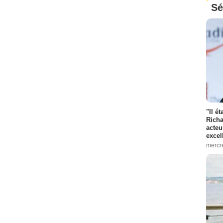
Sé
"Il é
Richa
acteu
excel
mercr