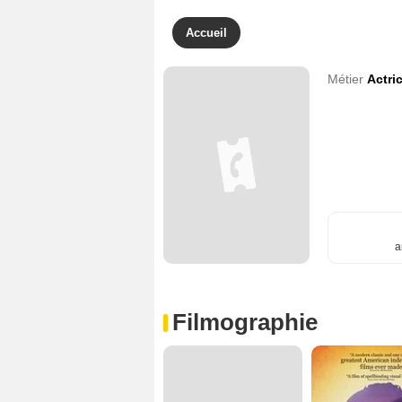
Accueil
Métier
Actri
a
Filmographie