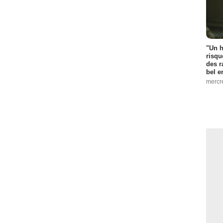
"Un h
risqu
des r
bel 
mercr