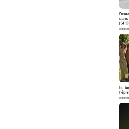
Demai
dans 
[SPO
mercr
Ici t
l'épi
mercr