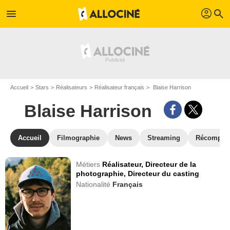
profil
menu
search
Accueil
Stars
Réalisateurs
Réalisateur français
Blaise Harrison
Blaise Harrison
Accueil
Filmographie
News
Streaming
Récompen
Métiers
Réalisateur,
Directeur de la
photographie,
Directeur du casting
Nationalité
Français